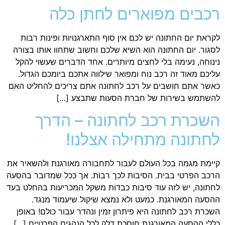
רכבים מפוארים לחתן כלה
לקראת יום החתונה יש לכם אין סוף התארגנויות ופינות רבות
לסגור. יום החתונה הוא השיא שלכם וחשוב שתחוו אותו בצורה
נינוחה, נעימה בלי לחצים מיותרים. אחד הדברים שעשוי להקל
עליכם מאוד זה רכב נוח ומפואר שילווה אתכם ביומכם הגדול.
כאשר אתם חושבים על רכב לחתונה אתם צריכים להחליט האם
להשתמש בשירות של חברת הסעות שתבצע […]
השכרת רכב לחתונה – הדרך
לחתונה מתחילה אצלנו!
קיימת מגמה בכל העולם לעבור לתחבורה מאורגנת ולהשאיר את
הרכב הפרטי בבית. הסיבות לכך רבות. אך ככל שמדובר בהסעה
לחתונה, יש לזה עוד סיבות כבדות משקל המכריעות בהחלט בעד
ההסעה המאורגנת. כמעט ולא נמצא שיקול שיעמוד מנגד.
השכרת רכב לחתונה היא פיתרון זמין ונהדר עבור כולם! באופן
כללי ההסעה המאורגנת חוסכת דלק לכל הנהגים הפרטיים […]