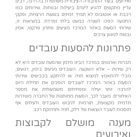
ואירועים. בעוד התחבורה הציבורית משתפרת בהדרגה, רבים
עדיין מתקשים להגיע ליעדם ביעילות ובנוחות. שירותים כמו
רכבת או אוטובוס לא תמיד זמינים בשעות הרצויות, ופקקי
התנועה הפכו לשגרה כמעט בלתי נפרדת. במציאות זו,
שירותי הסעות באזור המרכז מציעים פתרון פרקטי, אמין
ובטוח למגוון צרכים.
פתרונות להסעות עובדים
חברות וארגונים במרכז הבינו מזמן שהסעת עובדים היא לא
רק שירות – אלא השקעה. העובדים מגיעים בזמן, רגועים,
מבלי להתאמץ למצוא חניה או להיתקע בכבישים. שירותי
הסעות באזור המרכז לעובדים הופכים את תחילת היום
להרבה יותר יעילה ומפחיתים משמעותית את מספר
האיחורים. מעבר לכך, הסעות ממותגות של החברה משדרות
תדמית מקצועית, תורמות לגיבוש העובדים ולעיתים אף
חוסכות לעובד הוצאות של דלק, חניה ותחזוקת רכב.
מענה מושלם לקבוצות
ואירועים