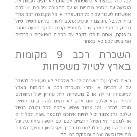
לכל טיול קבוצתי או משפחתי. אם אתם לא רוצים לעשות את
הנסיעה עם מספר מכוניות או עם תחבורה ציבורית, יש לכם
אפשרות לשכור עבור כל המשפחה או כל הקבוצה רכב אחד
גדול ולקבל נהג צמוד שיסיע אתכם לאורך כל יום הטיול. טיול
מפנק ברחבי הארץ צריך להתחיל קודם כל עם הסעה מהנה
ומפנקת, אותה תוכלו לקבל עם רכבים מפוארים ויוקרתיים
המוצעים לכם כאן באתר.
השכרת רכב 9 מקומות
בארץ לטיול משפחות
רוצים לצרף עוד משפחה לטיול שלכם? לא מעוניינים להיגרר
עם 2 רכבים או יותר? השכרת רכב 9 מקומות בארץ
למשפחה גדולה או 2 משפחות היא פתרון יעיל ומשתלם
לטיול הבא שלכם ואם אתם לא רוצים לנהוג בזמן הטיול,
תוכלו להזמין נהג צמוד שיסיע אתכם לכל נקודה בטיול
שלכם. נהג צמוד יכול להיות איתכם למספר שעות, לכל היום
או למספר ימי הטיול הרצויים לכם. עם הסעה מאורגנת של
חברת הסעות, תוכלו לנוח גם בדרך ואף לישון בנסיעה ולהנות
מחוויית נסיעה נעימה ומפנקת במיוחד.