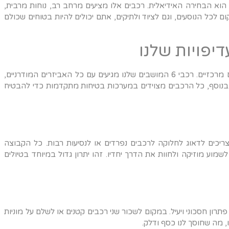
בוצות קטנות של עד שישה אנשים, רכב 6 מושבים הוא הבחירה האידיאלית. רכבים אלו מציעים מרחב רב, נוחות מרבית,
לכל הנוסעים, וגם לציוד ולתיקים, אתם יכולים להיות בטוחים שכולם
יפויות שלנו
כאשר אנו משכירים רכב, אנחנו מחפשים נוחות ובטיחות כקריטריונים מרכזיים. רכבי 6 המושבים שלנו מגיעים עם כל האביזרים המודרניים,
ם. בנוסף, כל הרכבים מצוידים במערכות בטיחות מתקדמות כדי להבטיח
איננו צריכים לדאוג לחלוקה לרכבים נפרדים או לנסיעות רבות. כל הקבוצה
וע מוזיקה ולחוות את הדרך יחדיו. זהו יתרון גדול במיוחד בטיולים
ות ההסעה, השכרת רכב 6 מושבים מהווה פתרון חסכוני ויעיל. במקום לשכור שני רכבים קטנים או לשלם על מוניות
 מה שחוסך לנו כסף ודלק.