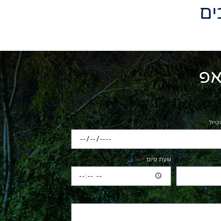
אפ
טיול
שעת סיום