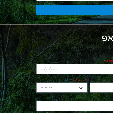
אפ
טיול
שעת סיום