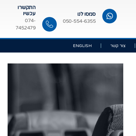
התקשרו
עכשיו
סמסו לנו
074-
050-554-6355
7452479
צור קשר
ENGLISH