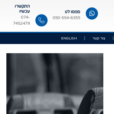
התקשרו
עכשיו
סמסו לנו
074-
050-554-6355
7452479
צור קשר
ENGLISH