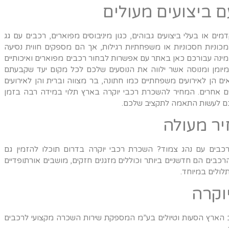
או בעלי ביצועים גבוהים, כגון מיניבוסים מפוארים, רכבים עם גג
וניות חסכוניות או משפחתיות רגילות, אך הם מספקים חווית נסיעה
שים היקרים לכם. השכרת רכבי יוקרה 7 מקומות זמינה עבורכם כאן באתר עם אפשרות לבחור רכבים מפוארים ואיכותיים
 מיומן ומנוסה אשר ילווה את הנוסעים שלכם לכל מקום יעד שקבעתם
הן לאירועים משפחתיים כמו חתונה, בר מצווה וברית והן לאירועים
ם אחרים. המחיר להשכרת רכבי יוקרה בארץ תלוי במידה רבה בזמן
כם לעשות התאמה לתקציב שלכם.
ר מעולה
כבים עם נהג צמוד? השכרת רכבי יוקרה בדרום תוכלו להזמין גם
רכבים הם חדשניים ביותר וכוללים מזגנים חזקים, מושבים אורתופדיים
לולים במיוחד.
וקרה
הארץ הסעות וטיולים בע”מ המספקת שירות השכרה מקצועי לרכבים