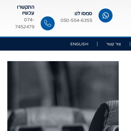
התקשרו
עכשיו
סמסו לנו
074-
050-554-6355
7452479
צור קשר
ENGLISH