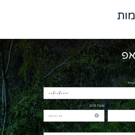
אפ
טיול
שעת סיום