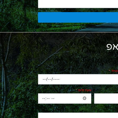
אפ
טיול
שעת סיום