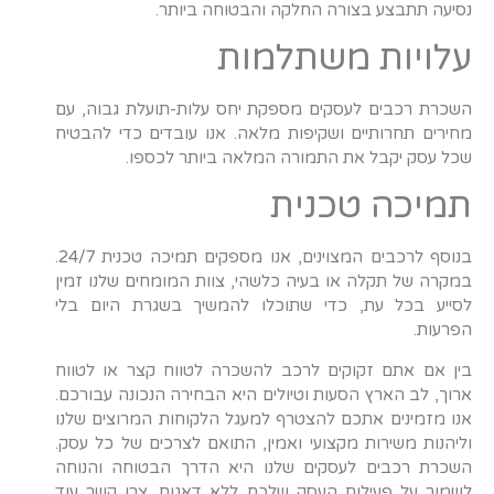
נסיעה תתבצע בצורה החלקה והבטוחה ביותר.
עלויות משתלמות
השכרת רכבים לעסקים מספקת יחס עלות-תועלת גבוה, עם
מחירים תחרותיים ושקיפות מלאה. אנו עובדים כדי להבטיח
שכל עסק יקבל את התמורה המלאה ביותר לכספו.
תמיכה טכנית
בנוסף לרכבים המצוינים, אנו מספקים תמיכה טכנית 24/7.
במקרה של תקלה או בעיה כלשהי, צוות המומחים שלנו זמין
לסייע בכל עת, כדי שתוכלו להמשיך בשגרת היום בלי
הפרעות.
בין אם אתם זקוקים לרכב להשכרה לטווח קצר או לטווח
ארוך, לב הארץ הסעות וטיולים היא הבחירה הנכונה עבורכם.
אנו מזמינים אתכם להצטרף למעגל הלקוחות המרוצים שלנו
וליהנות משירות מקצועי ואמין, התואם לצרכים של כל עסק.
השכרת רכבים לעסקים שלנו היא הדרך הבטוחה והנוחה
לשמור על פעילות העסק שלכם ללא דאגות. צרו קשר עוד