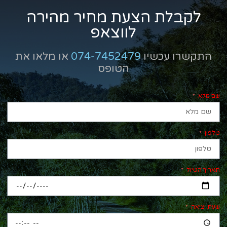
לקבלת הצעת מחיר מהירה
לווצאפ
התקשרו עכשיו
074-7452479
או מלאו את
הטופס
שם מלא
טלפון
תאריך הטיול
שעת יציאה