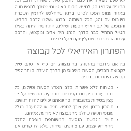
לא פעם מצאתי את עצמי מתכנן טיול משפחתי רחב, וכל
הדיונים על מי נוהג, למי יש מקום באוטו ומי יצטרך לחפש חניה
באזור עמוס הפכו לסיוט. ברגע שהחלטנו להזמין השכרת
מיניבוס עם נהג, הכל השתנה. ברגע שעלינו לרכב החדיש
והמפנק של לב הארץ הסעות וטיולים, התחושה הייתה כאילו
הטיול התחיל כבר בדרך. הנהג היה אדיב ומקצועי, והרכב
עצמו הרגיש כמו טרקלין יוקרתי על גלגלים.
הפתרון האידיאלי לכל קבוצה
בין אם מדובר בחתונה, בר מצווה, יום כיף או סתם טיול
לקבוצת חברים, הסעות מיניבוס הן הדרך היעילה ביותר לנייד
קבוצה. היתרונות ברורים:
בטיחות ללא פשרות: בלב הארץ הסעות וטיולים, כל
רכב עובר ביקורות קפדניות ומבדקים חודשיים על ידי
קצין בטיחות בתעבורה, כך שאתם יכולים להיות רגועים.
חיסכון בזמן: אין צורך לחפש חניה או להתעכב בגלל
עומסי תנועה שחלק מהקבוצה לא מודעת אליהם.
חוויה מגבשת: הנסיעה המשותפת הופכת לחלק
מהאירוע עצמו, עם צחוקים ושיחות שלא היו קורים אם