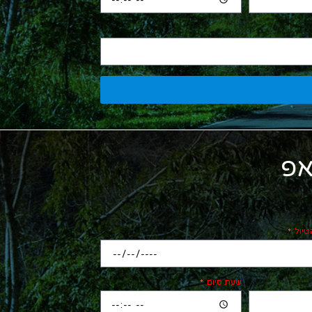
אפ
טיול
שעת סיום