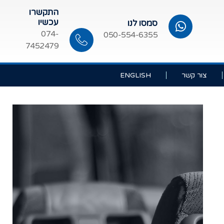
התקשרו
עכשיו
סמסו לנו
074-
050-554-6355
7452479
צור קשר
ENGLISH