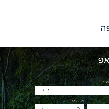
ה
אפ
טיול
שעת סיום