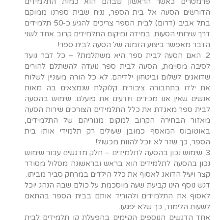
פרמטרים כאשר הראשון שבהם הוא כמות התלמידים
הדורשים הסעה אל בית הספר, נניח שבית ספרנו ממוקם
בתל אביב (דרום) לבית הספר צריכים להגיע כ-50 תלמידים
דרך שירותי הסעות. במידה ומיקום התלמידים קרוב אחד לשני
הדבר מאפשר ביצוע הזמנה של הסעה לבית ספר!
2. האם הסעה לבית ספר היא משתלמת? – כל דבר נועד
לסיבה מסוימת, הסעה לבית ספר נועדה להשתלם להורים
שדואגים לשלום וביטחון ילדיהם. לא כל הורה מעוניין לשלוח
את ילדו בתחבורה ציבורית קלוקלת שנמצאים בה מאות
אנשים שאין אנו מכירים ויודעים את פועלם. שימוש בהסעה
לבית ספר מאגדת את כלל התלמידים הצורכים שירות הסעה
מאזור הבחירה הקרוב למקום מגוריהם של התלמידים,
באוטובוס המאסף כמובן שעולים רק תלמידי אותו בית
הספר, כך שזר לא יוכל להוות מכשול!
3. שימוש נכון בהסעה לתלמידים – חלק מדגשים עבור שימוש
נכון בהסעה לתלמידים הוא בראש ובראשונה מסלול מסודר
קצר ויעיל הדואג לאסוף את כלל הילדים במרחק סביר מביתו.
דגש נוסף הינו קביעת שעה מוסכמת על כולם שבה הנהג יוכל
לאסוף את התלמידים ולהוריד אותם בבית הספר בהתאם
לשעות הלימוד, כך שלא יפגעו.
אחד הדגשים הנוספים הקיימים בהפעלת קו תלמידים לבית