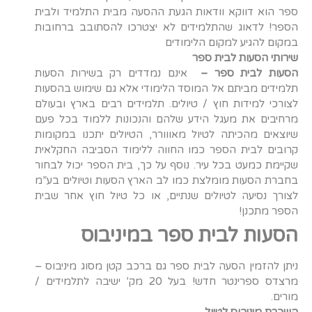
ספר הוא דווקא וודאות הגעת ההסעה מבית התלמיד ולבית
הספר! לדאוג שהתלמידים לא יצטרכו להסתובב ברחובות
במקום להגיע למקום הלימודים
שירותי הסעות לבית ספר
הסעות לבית ספר –
אינם נמדדים רק בשירות הסעות
תלמידים מביתם אל המוסד הלימודי אלא גם שימוש בהסעות
לצורכי למידות חוץ / טיולים. תלמידים רבים בארץ ובעולם
מרחיבים את מעגל הידע שלהם והנכונות ללמוד בכל פעם
שיוצאים מהכיתה לטיול מאווורר, הטיולים יתכנו במקומות
קרובים לבית הספר כמו החווה ללימוד הסביבה החקלאית
שקיימת כמעט בכל עיר. נוסף על כך, בית הספר יכול לבחור
בחברת הסעות מומלצת כמו לב הארץ הסעות וטיולים בע”מ
לצורך נסיעה לטיולים שנתיים, או כל טיול חוץ אחר שבית
הספר מתכנן!
הסעות לבית ספר במיניבוס
ניתן להזמין הסעה לבית ספר גם ברכב קטן מסוג מיניבוס –
מרצדס ספרינטר חדש! בעל 20 מק’ ישיבה לתלמידים /
מורים.
השכרת מיניבוס לטיול