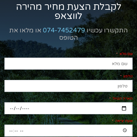
לקבלת הצעת מחיר מהירה
לווצאפ
התקשרו עכשיו
074-7452479
או מלאו את
הטופס
שם מלא
טלפון
תאריך הטיול
שעת יציאה