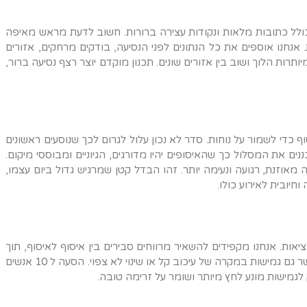
 כולל כתובות מלאות ונקודות עצירה ברורות. חשוב לדעת מראש מאיפה
. אנחנו אוספים את כל הנתונים לפני הנסיעה, בודקים מרחקים, אזורים
תרות הלוך ושוב בין אזורים שונים. תכנון מוקדם יוצר רצף נסיעה ברור,
כדי לשמור על נוחות. סדר לא נכון עלול לגרום לכך שנוסעים ראשונים
נים את המסלול כך שהאיסופים יהיו מדורגים, הגיוניים ומבוססי מיקום.
ה מאוזנת, רגועה ונעימה יותר. זהו הבדל קטן שמרגיש גדול ביום עצמו,
חיובית לאירוע כולו
.
אות. אנחנו מקפידים להשאיר מרווחים סבירים בין איסוף לאיסוף, תוך
התחשבות בעומסי תנועה, רמזורים ועצירות קצרות. תכנון ריאלי מאפשר גם גמישות במקרה של עיכוב קל או שינוי לא צפוי. הסעה ל 10 אנשים
וק לגמישות מונע לחץ מיותר ושומר על זרימה טובה
.