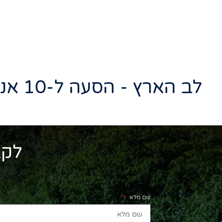
לב הארץ - הסעה ל-10 אנשים: כך מתכננים מסלול איסופים יעיל ולא מבזבזים זמן
לקב
שם מלא