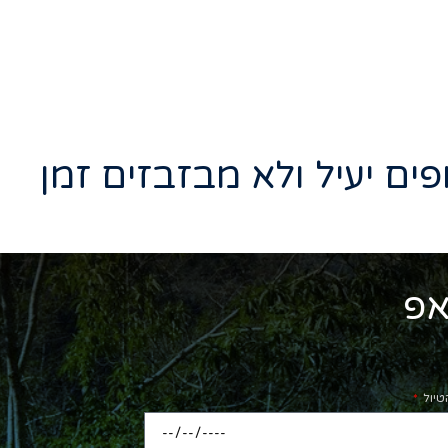
אפ
טיול