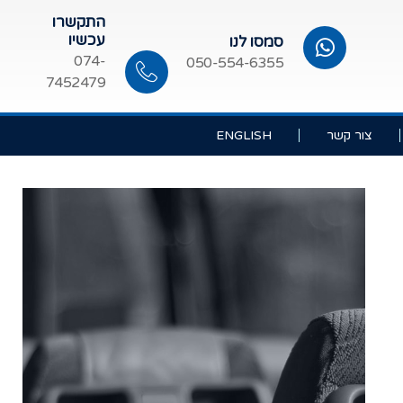
התקשרו
עכשיו
סמסו לנו
074-
050-554-6355
7452479
צור קשר
ENGLISH