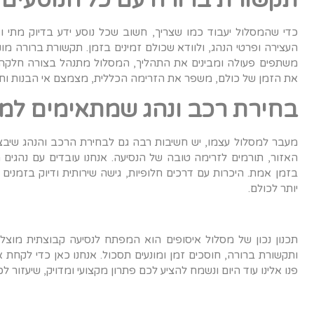
תקשורת ברורה עם כל הנוסעים
כדי שהמסלול יעבוד כמו שצריך, חשוב שכל נוסע ידע בדיוק מתי וא
העצירה ופרטי הנהג, ולוודא שכולם זמינים בזמן. תקשורת ברורה מונ
משתפים פעולה ומבינים את התהליך, המסלול מתנהל בצורה חלקה ו
את הזמן של כולם, משפר את הזרימה הכללית, מצמצם אי הבנות ותו
בחירת רכב ונהג שמתאימים למ
מעבר למסלול עצמו, יש חשיבות רבה גם לבחירת הרכב והנהג שיבצ
האזור, תורמים לזרימה טובה של הנסיעה. אנחנו עובדים עם נהגים
בזמן אמת. היכרות עם דרכים חלופיות, גישה שירותית ודיוק בזמנים 
יותר לכולם
.
תכנון נכון של מסלול איסופים הוא המפתח לנסיעה קבוצתית מוצלחת
ותקשורת ברורה, חוסכים זמן ומונעים תסכול. אנחנו כאן כדי לקחת 
פנו אלינו עוד היום ונשמח להציע לכם פתרון מקצועי ומדויק, שיעזו