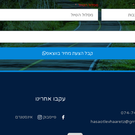
מסלול הטיול
קבל הצעת מחיר בווצאפ
עקבו אחרינו
074-7
פייסבוק
אינסטגרם
hasaotlevhaaretz@gm