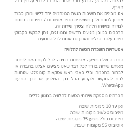
להלוויה מהרגע להרגע מכל אזור המרכז לבתי עלמין בכל
הארץ.
אנו מבינים את חשיבות הגעת המנחמים יחד לליווי ומתן כבוד
אחרון למנוח ולכן משאירים תמיד אוטובוס / מיניבוס בכוננות
למידה ומישהו חלילה יצטרך שירות זה.
הרכבים כמובן מגיעים חדשים וממוזגים, ניתן לבקש בקבוקי
מים בעלות סמלית ונארגן גם אותם לכל הנוסעים.
אפשרויות השכרת הסעה להלוויה
החברה שלנו מציעה אפשרות בחירה לכל לקוח האם לשכור
מאיתנו שירות בודד לכל דבר שאנו מציעים אצלנו בחברה או
לבחור בחכמה ובלי כאבי ראש עסקאות קומפלט שנותנות
לכם להתקשר ולקבוע הכל דרך הטלפון או דרך הודעת
WhatsApp.
חברתינו מספקת שירותי הסעות להלוויה במגוון גדלים
ואן עד 10 מקומות ישיבה
מיניבוס 16/20 מקומות ישיבה
מידיבוס כולל מטען 35 מקומות ישיבה
אוטובוס 55 מקומות ישיבה.