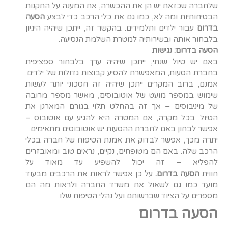
שלחברה שכזאת יש הן את ההכשרה, את המענה על התקנות
הבטיחותיות ומה לא, כמו גם את כלי הרכב כדי לבצע
הסעה
בדרום
עבור ילדים ותלמידים. בהקשר זה, ייתכן שיהיה היגיון
בלבחור אותה ובשירותיה למטרת השלמת הנסיעה.
הסעה בדרום: נגישות
באם יש טיול שנתי, ייתכן שיהיה ערך בלבחור ספציפית
בחברת הסעות, המאפשרת להסיע קבוצות גדולות של ילדים.
אמנם, ברוב המקרים ייתכן שיהיה זה חסכוני יותר לעשות
שימוש במספר מועט של אוטובוסים, מאשר מספר מרובה
של מיניבוסים – אך זה בהחלט תלוי בגורם המארגן את
הטיול. בכל מקרה, אם המטרה היא להגיע עם אוטובוס –
אפשר לבחון באם לחברת ההסעות יש אוטובוסים מתאימים.
יתרה מכך, אפשר לבדוק את אמנת הטיפוח של חברה בכלי
הרכב שלה. באם הם מטופחים, נקיים, נראים טוב ומאובזרים
להפליא – זה יכול להשפיע עד מאוד על
חווית
הסעה
בדרום.
על כן אפשר לראות את הרכבים מבעוד
מועד כמו גם לשאול את משרד החברה ולראות מה הם
מספרים על הציוד שברשותם ועל נהלי הטיפוח שלו.
הסעה בדרום