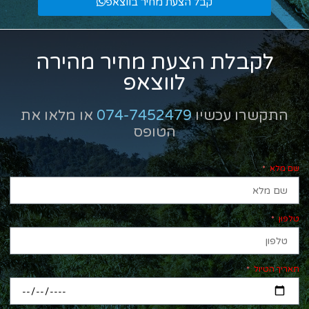
קבל הצעת מחיר בווצאפ
לקבלת הצעת מחיר מהירה
לווצאפ
התקשרו עכשיו
074-7452479
או מלאו את
הטופס
שם מלא
טלפון
תאריך הטיול