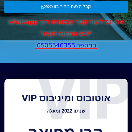
קבל הצעת מחיר בווצאפ
ניתן גם ליצור קשר עצמאית דרך whatsapp
*ללא המתנה לנציג*
במספר 0505546355
VIP
אוטובוס ומיניבוס VIP
שנתון 2022 ומעלה